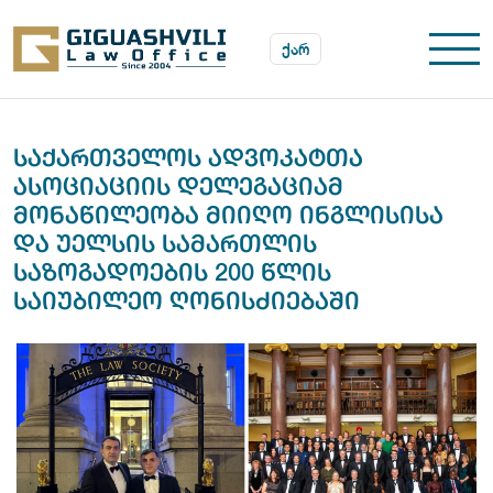
ქარ
ᲡᲐᲥᲐᲠᲗᲕᲔᲚᲝᲡ ᲐᲓᲕᲝᲙᲐᲢᲗᲐ
ᲐᲡᲝᲪᲘᲐᲪᲘᲘᲡ ᲓᲔᲚᲔᲒᲐᲪᲘᲐᲛ
ᲛᲝᲜᲐᲬᲘᲚᲔᲝᲑᲐ ᲛᲘᲘᲦᲝ ᲘᲜᲒᲚᲘᲡᲘᲡᲐ
ᲓᲐ ᲣᲔᲚᲡᲘᲡ ᲡᲐᲛᲐᲠᲗᲚᲘᲡ
ᲡᲐᲖᲝᲒᲐᲓᲝᲔᲑᲘᲡ 200 ᲬᲚᲘᲡ
ᲡᲐᲘᲣᲑᲘᲚᲔᲝ ᲦᲝᲜᲘᲡᲫᲘᲔᲑᲐᲨᲘ