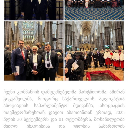
ჩვენი კომპანიის დამფუძნებელმა პარტნიორმა, ამირან
გიგუაშვილმა, როგორც საქართველოს ადვოკატთა
ასოციაციის საპარლამენტო მდივანმა, ასოციაციის
თავმჯდომარესთან, დავით ასათიანთან ერთად, 2025
წლის 30 სექტემბერს და 01 ოქტომბერს, მონაწილეობა
მიიღო ინგლისისა და უელსის სამართლის